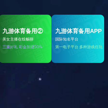
优秀成果
年度优秀工
成都市造价工程协会2022年度优秀工