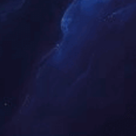
7年度优秀工程造价咨询成果
2016年度优秀工程造价