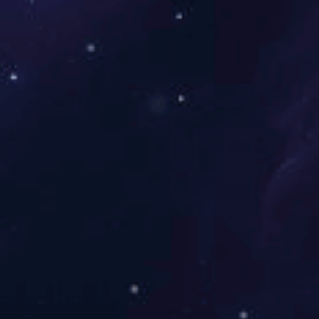
2015年度优秀工程造价咨询成果
201
友情链接：
NineGame
荣誉资质
新闻中心
全过程工程咨询
企业资质
公司动态
招标代理
企业获奖
行业动态
工程监理
公司信誉
招标公示