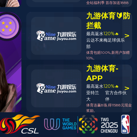
企业资质
企业获奖
公司信誉
公司捐赠