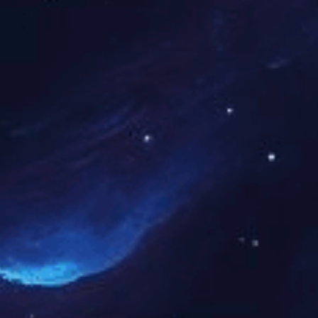
2017年度优秀工程造价咨询企业
201