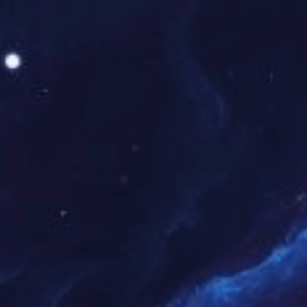
价工程协会2020年度优秀工
成都市造价工程协会2020
7年峨眉山市审计局先进单位
2019年度优秀工程造价