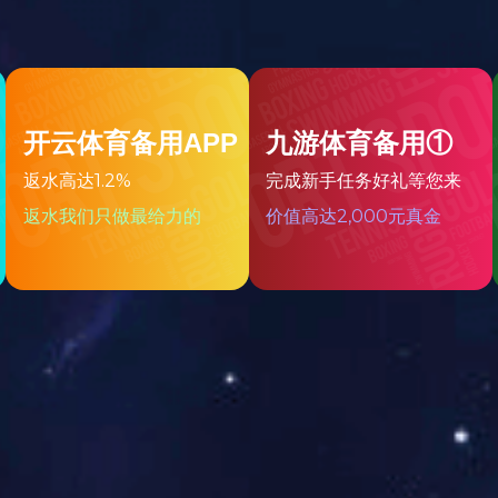
优秀企业
优秀成果
川省优秀工程咨询成果
成都市造价工程协会2022